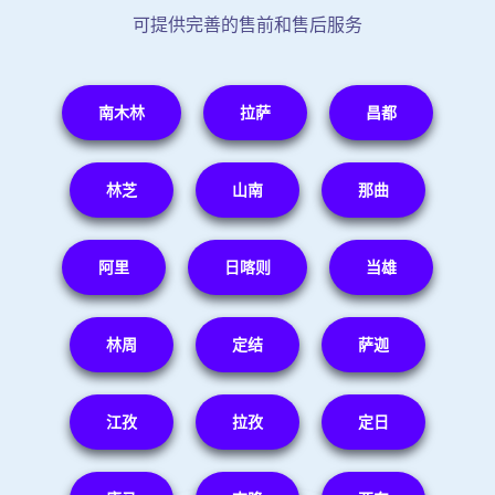
可提供完善的售前和售后服务
南木林
拉萨
昌都
林芝
山南
那曲
阿里
日喀则
当雄
林周
定结
萨迦
江孜
拉孜
定日