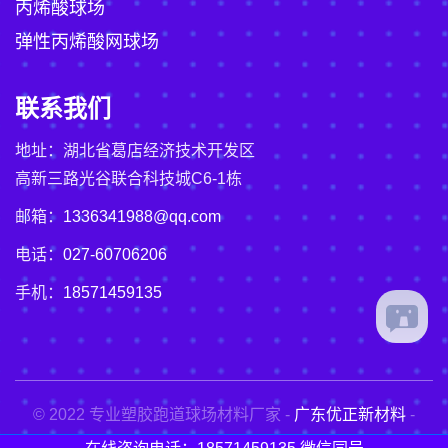
丙烯酸球场
弹性丙烯酸网球场
联系我们
地址：湖北省葛店经济技术开发区
高新三路光谷联合科技城C6-1栋
邮箱：
1336341988@qq.com
电话：
027-60706206
手机：
18571459135
© 2022 专业塑胶跑道球场材料厂家 -
广东优正新材料
-
粤ICP备2021017366号-3