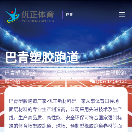
巴青
巴青塑胶跑道
巴青塑胶跑道厂家、巴青塑胶跑道施工、巴青塑胶跑
道价格
18571459135
巴青塑胶跑道厂家-优正新材料是一家从事体育田径场
面层材料的专业生产制造商，公司采用先进技术及生产
线，生产高品质、高性能、安全环保可符合国家强制标
准的体育场塑胶跑道、球场、预制型橡胶跑道卷材等面