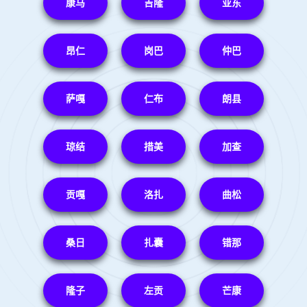
康马
吉隆
亚东
昂仁
岗巴
仲巴
萨嘎
仁布
朗县
琼结
措美
加查
贡嘎
洛扎
曲松
桑日
扎囊
错那
隆子
左贡
芒康