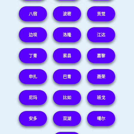
八宿
波密
贡觉
边坝
洛隆
江达
丁青
索县
嘉黎
申扎
巴青
聂荣
尼玛
比如
班戈
安多
双湖
噶尔